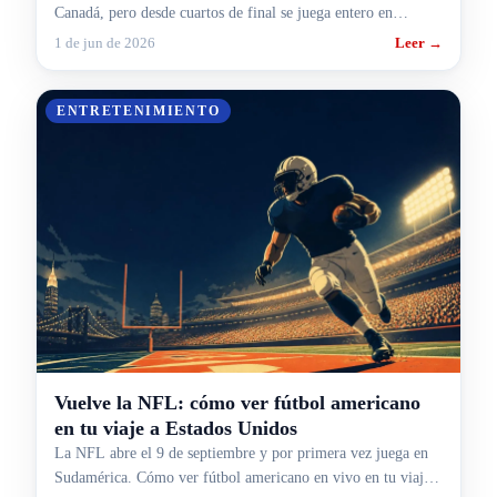
Canadá, pero desde cuartos de final se juega entero en
Estados Unidos. El mapa, ronda por ronda.
1 de jun de 2026
Leer →
ENTRETENIMIENTO
Vuelve la NFL: cómo ver fútbol americano
en tu viaje a Estados Unidos
La NFL abre el 9 de septiembre y por primera vez juega en
Sudamérica. Cómo ver fútbol americano en vivo en tu viaje a