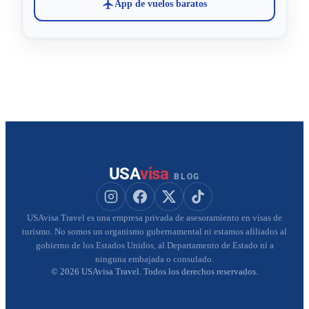
App de vuelos baratos
USA
visa
BLOG
Seguir a USAvisa en Instagram
Seguir a USAvisa en Facebook
Seguir a USAvisa en X
Seguir a USAvisa en Tik
USAvisa Travel es una empresa privada de asesoramiento en visas de
turismo. No somos un organismo gubernamental ni estamos afiliados al
gobierno de los Estados Unidos, al Departamento de Estado ni a
ninguna embajada o consulado.
© 2026 USAvisa Travel. Todos los derechos reservados.