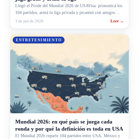
Llegó el Prode del Mundial 2026 de USAVisa: pronosticá los
104 partidos, armá tu liga privada y picanteá con amigos.
Gratis, en prode.usavisa.travel.
3 de jun de 2026
Leer →
ENTRETENIMIENTO
Mundial 2026: en qué país se juega cada
ronda y por qué la definición es toda en USA
El Mundial 2026 reparte 104 partidos entre USA, México y