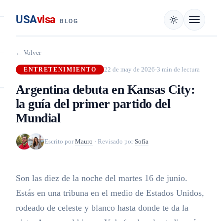
USA
visa
BLOG
← Volver
22 de may de 2026
·
3 min de lectura
ENTRETENIMIENTO
Argentina debuta en Kansas City:
la guía del primer partido del
Mundial
Escrito por
Mauro
·
Revisado por
Sofía
Son las diez de la noche del martes 16 de junio.
Estás en una tribuna en el medio de Estados Unidos,
rodeado de celeste y blanco hasta donde te da la