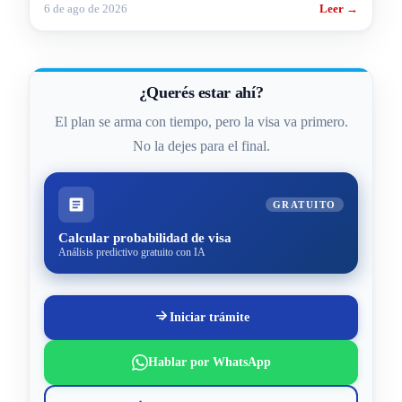
Estados Unidos.
6 de ago de 2026
Leer →
¿Querés estar ahí?
El plan se arma con tiempo, pero la visa va primero.
No la dejes para el final.
GRATUITO
Calcular probabilidad de visa
Análisis predictivo gratuito con IA
Iniciar trámite
Hablar por WhatsApp