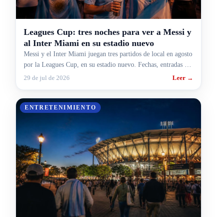
Leagues Cup: tres noches para ver a Messi y
al Inter Miami en su estadio nuevo
Messi y el Inter Miami juegan tres partidos de local en agosto
por la Leagues Cup, en su estadio nuevo. Fechas, entradas y
cómo armar el viaje desde Argentina.
29 de jul de 2026
Leer →
ENTRETENIMIENTO