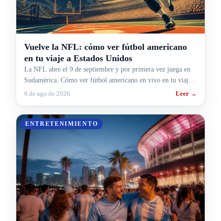
Vuelve la NFL: cómo ver fútbol americano
en tu viaje a Estados Unidos
La NFL abre el 9 de septiembre y por primera vez juega en
Sudamérica. Cómo ver fútbol americano en vivo en tu viaje a
Estados Unidos.
6 de ago de 2026
Leer →
ENTRETENIMIENTO