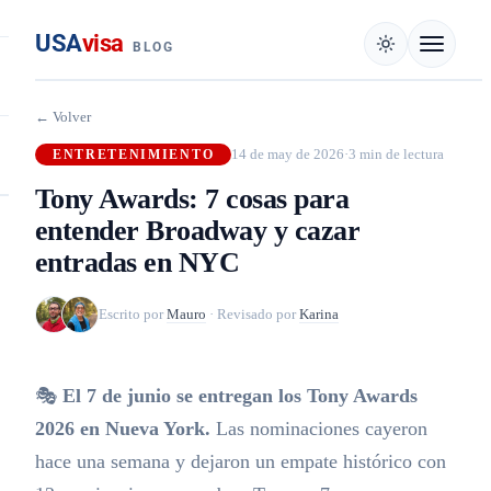
USA
visa
BLOG
← Volver
14 de may de 2026
·
3 min de lectura
ENTRETENIMIENTO
Tony Awards: 7 cosas para
entender Broadway y cazar
entradas en NYC
Escrito por
Mauro
·
Revisado por
Karina
🎭
El 7 de junio se entregan los Tony Awards
2026 en Nueva York.
Las nominaciones cayeron
hace una semana y dejaron un empate histórico con