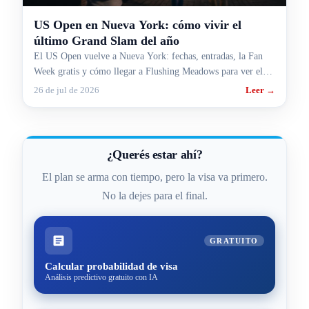
US Open en Nueva York: cómo vivir el
último Grand Slam del año
El US Open vuelve a Nueva York: fechas, entradas, la Fan
Week gratis y cómo llegar a Flushing Meadows para ver el
último Grand Slam del año.
26 de jul de 2026
Leer →
¿Querés estar ahí?
El plan se arma con tiempo, pero la visa va primero.
No la dejes para el final.
GRATUITO
Calcular probabilidad de visa
Análisis predictivo gratuito con IA