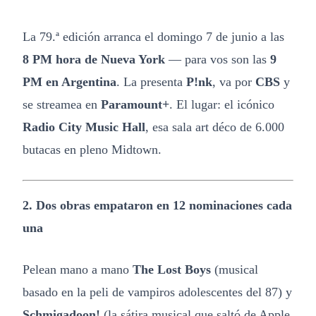
La 79.ª edición arranca el domingo 7 de junio a las
8 PM hora de Nueva York
— para vos son las
9
PM en Argentina
. La presenta
P!nk
, va por
CBS
y
se streamea en
Paramount+
. El lugar: el icónico
Radio City Music Hall
, esa sala art déco de 6.000
butacas en pleno Midtown.
2. Dos obras empataron en 12 nominaciones cada
una
Pelean mano a mano
The Lost Boys
(musical
basado en la peli de vampiros adolescentes del 87) y
Schmigadoon!
(la sátira musical que saltó de Apple