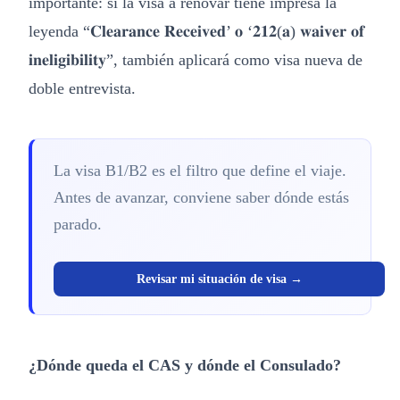
importante: si la visa a renovar tiene impresa la
leyenda “𝐂𝐥𝐞𝐚𝐫𝐚𝐧𝐜𝐞 𝐑𝐞𝐜𝐞𝐢𝐯𝐞𝐝’ 𝐨 ‘𝟐𝟏𝟐(𝐚) 𝐰𝐚𝐢𝐯𝐞𝐫 𝐨𝐟
𝐢𝐧𝐞𝐥𝐢𝐠𝐢𝐛𝐢𝐥𝐢𝐭𝐲”, también aplicará como visa nueva de
doble entrevista.
La visa B1/B2 es el filtro que define el viaje.
Antes de avanzar, conviene saber dónde estás
parado.
Revisar mi situación de visa →
¿Dónde queda el CAS y dónde el Consulado?