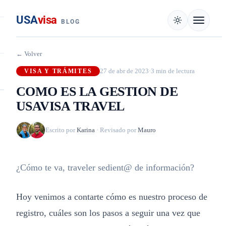
USA
visa
BLOG
← Volver
27 de abr de 2023
·
3 min de lectura
VISA Y TRÁMITES
COMO ES LA GESTION DE
USAVISA TRAVEL
Escrito por
Karina
·
Revisado por
Mauro
¿Cómo te va, traveler sedient@ de información?
Hoy venimos a contarte cómo es nuestro proceso de
registro, cuáles son los pasos a seguir una vez que