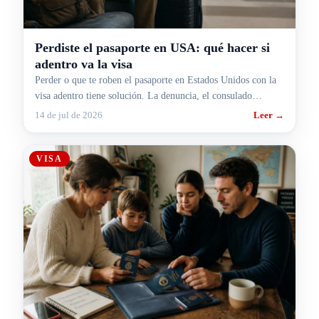
Perdiste el pasaporte en USA: qué hacer si
adentro va la visa
Perder o que te roben el pasaporte en Estados Unidos con la
visa adentro tiene solución. La denuncia, el consulado
argentino y la visa nueva, en orden.
14 de jul de 2026
Leer →
VISA