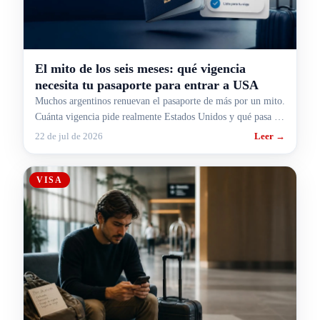
El mito de los seis meses: qué vigencia
necesita tu pasaporte para entrar a USA
Muchos argentinos renuevan el pasaporte de más por un mito.
Cuánta vigencia pide realmente Estados Unidos y qué pasa si
la visa quedó en el pasaporte viejo.
22 de jul de 2026
Leer →
VISA