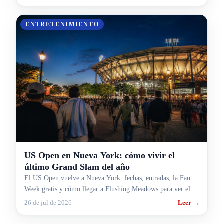
ENTRETENIMIENTO
US Open en Nueva York: cómo vivir el
último Grand Slam del año
El US Open vuelve a Nueva York: fechas, entradas, la Fan
Week gratis y cómo llegar a Flushing Meadows para ver el
último Grand Slam del año.
26 de jul de 2026
Leer →