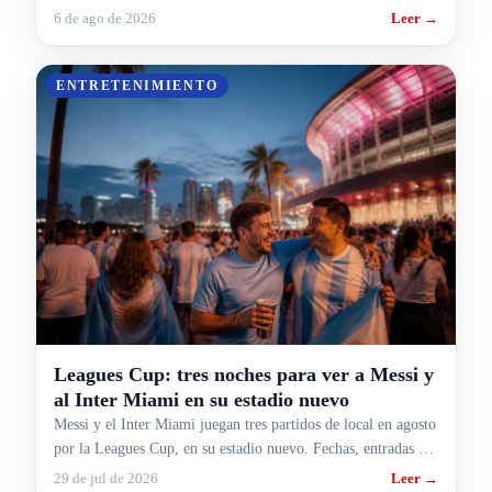
Estados Unidos.
6 de ago de 2026
Leer →
ENTRETENIMIENTO
Leagues Cup: tres noches para ver a Messi y
al Inter Miami en su estadio nuevo
Messi y el Inter Miami juegan tres partidos de local en agosto
por la Leagues Cup, en su estadio nuevo. Fechas, entradas y
cómo armar el viaje desde Argentina.
29 de jul de 2026
Leer →