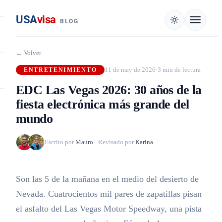
USA
visa
BLOG
← Volver
11 de may de 2026
·
3 min de lectura
ENTRETENIMIENTO
EDC Las Vegas 2026: 30 años de la
fiesta electrónica más grande del
mundo
Escrito por
Mauro
·
Revisado por
Karina
Son las 5 de la mañana en el medio del desierto de
Nevada. Cuatrocientos mil pares de zapatillas pisan
el asfalto del Las Vegas Motor Speedway, una pista