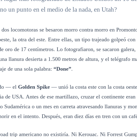
ino un punto en el medio de la nada, en Utah?
 dos locomotoras se besaron morro contra morro en Promont
este, la otra del este. Entre ellas, un tipo trajeado golpeó con
de oro de 17 centímetros. Lo fotografiaron, se sacaron galera
a llanura desierta a 1.500 metros de altura, y el telégrafo m
aje de una sola palabra:
“Done”
.
ado — el
Golden Spike
— unió la costa este con la costa oest
ria de USA. Antes de ese martillazo, cruzar el continente eran
o Sudamérica o un mes en carreta atravesando llanuras y mon
morir en el intento. Después, eran diez días en tren con un caf
 road trip americano no existiría. Ni Kerouac. Ni Forrest Gum