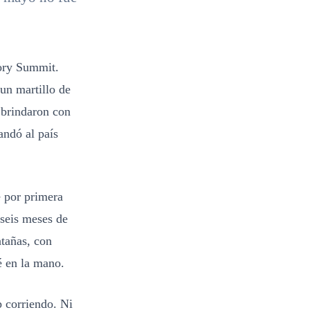
ory Summit.
 un martillo de
, brindaron con
andó al país
e por primera
 seis meses de
tañas, con
é en la mano.
p corriendo. Ni