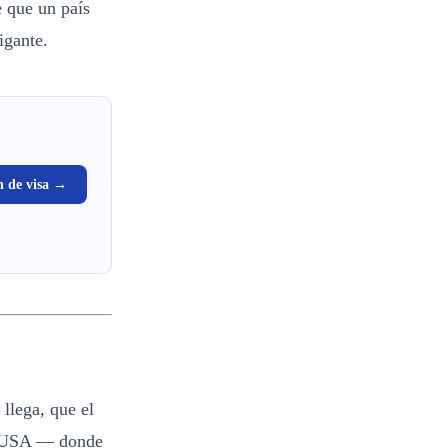
e que un país
igante.
n de visa →
llega, que el
 a USA — donde