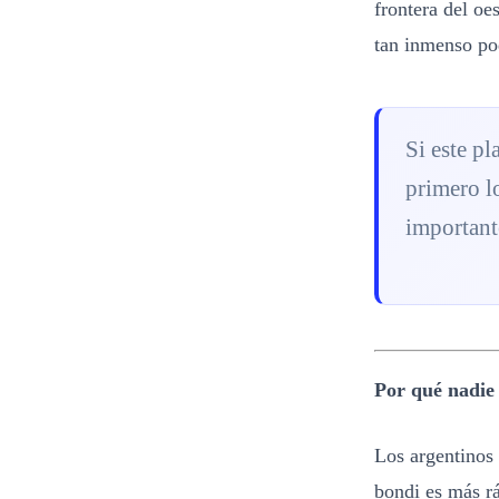
frontera del oes
tan inmenso pod
Si este pl
primero l
importante
Por qué nadie 
Los argentinos 
bondi es más r