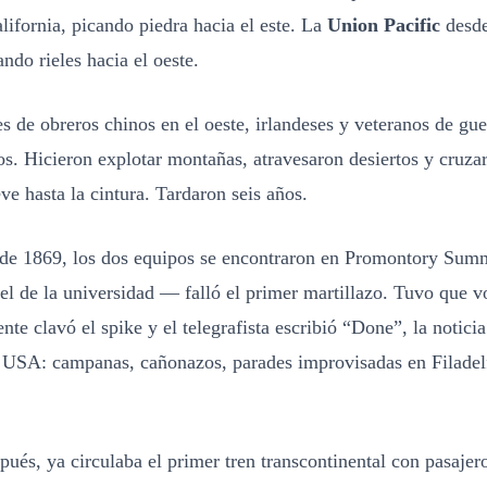
ifornia, picando piedra hacia el este. La
Union Pacific
desd
ndo rieles hacia el oeste.
s de obreros chinos en el oeste, irlandeses y veteranos de guer
s. Hicieron explotar montañas, atravesaron desiertos y cruza
e hasta la cintura. Tardaron seis años.
de 1869, los dos equipos se encontraron en Promontory Summ
el de la universidad — falló el primer martillazo. Tuvo que vo
te clavó el spike y el telegrafista escribió “Done”, la notici
 USA: campanas, cañonazos, parades improvisadas en Filadel
pués, ya circulaba el primer tren transcontinental con pasajer