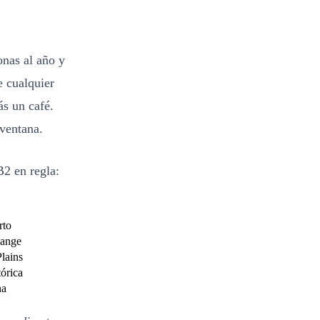
onas al año y
e cualquier
s un café.
ventana.
B2 en regla:
rto
Range
Plains
órica
na