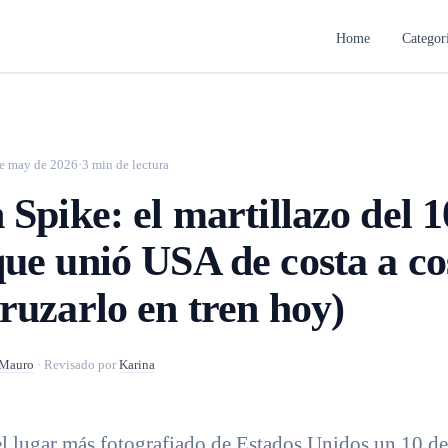
Home
Categor
e may de 2026
·
3 min de lectura
Spike: el martillazo del 1
ue unió USA de costa a co
ruzarlo en tren hoy)
Mauro
·
Revisado por
Karina
el lugar más fotografiado de Estados Unidos un 10 d