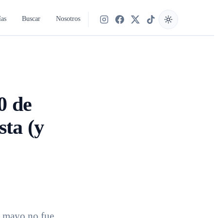
ías
Buscar
Nosotros
Síguenos en Instagram
Síguenos en Facebook
Síguenos en X
Síguenos en TikTok
0 de
sta (y
e mayo no fue