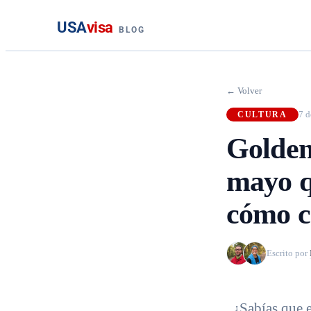
USA
visa
BLOG
← Volver
7 d
CULTURA
Golden 
mayo q
cómo c
Escrito por
¿Sabías que 