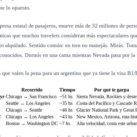
te lo opuesto.
mpresa estatal de pasajeros, mueve más de 32 millones de pers
énicas que muchos travelers consideran más espectaculares qu
to alquilado. Sentido común: en tren no manejás. Mirás. Tomá
conocidos. Dormís en una cama mientras Nevada pasa por la 
s que valen la pena para un argentino que ya tiene la visa B1/
Recorrido
Tiempo
Por qué te garpa
hyr
Chicago → San Francisco
~51 hs
Sierra Nevada, Rockies y desie
Seattle → Los Angeles
~35 hs
Costa del Pacífico y Cascade 
Chicago → Seattle
~46 hs
Glacier National Park y Great 
f
Chicago → Los Angeles
~43 hs
New Mexico, Arizona, ruta hist
Boston → Washington DC
~7 hs
Alta velocidad, costa este urba