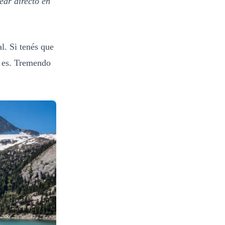
ear directo en
al. Si tenés que
sa es. Tremendo