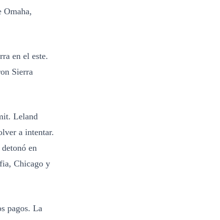
e Omaha,
ra en el este.
ron Sierra
it. Leland
lver a intentar.
a detonó en
fia, Chicago y
os pagos. La