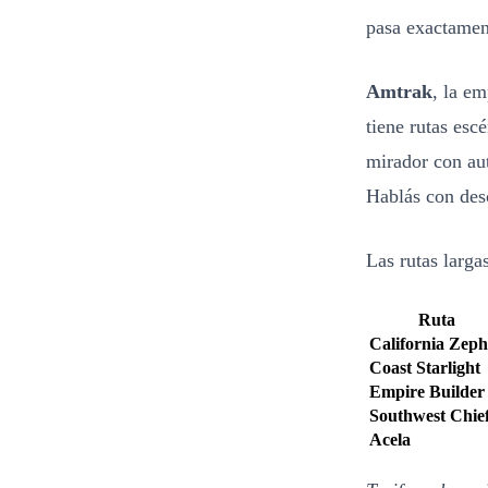
pasa exactamen
Amtrak
, la e
tiene rutas esc
mirador con au
Hablás con des
Las rutas larga
Ruta
California Zep
Coast Starlight
Empire Builder
Southwest Chie
Acela