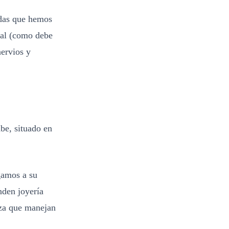
adas que hemos
nal (como debe
nervios y
abe, situado en
gamos a su
den joyería
eza que manejan