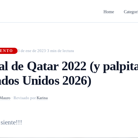
Home
Categor
3 de ene de 2023
·
3 min de lectura
IENTO
l de Qatar 2022 (y palpit
ados Unidos 2026)
Mauro
·
Revisado por
Karina
 siente!!!