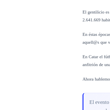
El gentilicio e
2.641.669 habit
En éstas épocas
aquell@s que vi
En Catar el fút
anfitrión de u
Ahora hablemo
El evento 