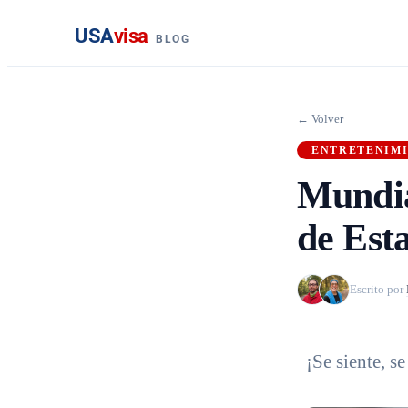
USA
visa
BLOG
← Volver
ENTRETENIM
Mundia
de Est
Escrito por
¡Se siente, se