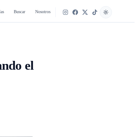
ías
Buscar
Nosotros
Síguenos en Instagram
Síguenos en Facebook
Síguenos en X
Síguenos en TikTok
ando el