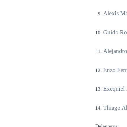
Alexis Ma
Guido Rod
Alejandro
Enzo Fern
Exequiel 
Thiago Al
Delanteros: