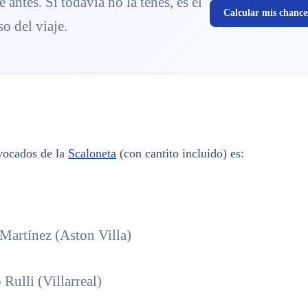
e antes. Si todavía no la tenés, es el
Calcular mis chance
o del viaje.
nvocados de la
Scaloneta
(con cantito incluido) es:
Martínez (Aston Villa)
Rulli (Villarreal)