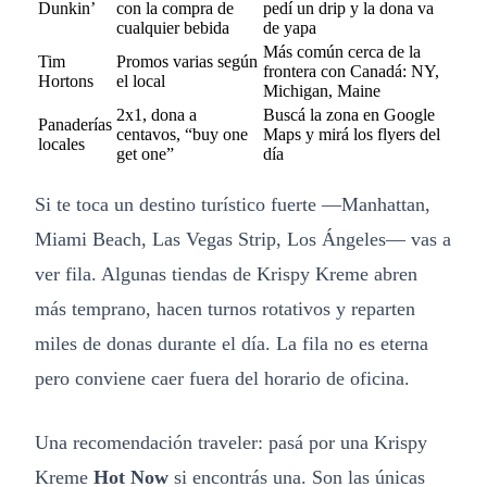
Dunkin’
con la compra de
pedí un drip y la dona va
cualquier bebida
de yapa
Más común cerca de la
Tim
Promos varias según
frontera con Canadá: NY,
Hortons
el local
Michigan, Maine
2x1, dona a
Buscá la zona en Google
Panaderías
centavos, “buy one
Maps y mirá los flyers del
locales
get one”
día
Si te toca un destino turístico fuerte —Manhattan,
Miami Beach, Las Vegas Strip, Los Ángeles— vas a
ver fila. Algunas tiendas de Krispy Kreme abren
más temprano, hacen turnos rotativos y reparten
miles de donas durante el día. La fila no es eterna
pero conviene caer fuera del horario de oficina.
Una recomendación traveler: pasá por una Krispy
Kreme
Hot Now
si encontrás una. Son las únicas