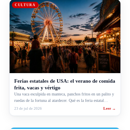
CULTURA
Ferias estatales de USA: el verano de comida
frita, vacas y vértigo
Una vaca esculpida en manteca, panchos fritos en un palito y
ruedas de la fortuna al atardecer. Qué es la feria estatal
americana y por qué agosto es su mes.
23 de jul de 2026
Leer →