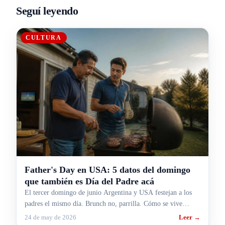
Seguí leyendo
CULTURA
Father's Day en USA: 5 datos del domingo
que también es Día del Padre acá
El tercer domingo de junio Argentina y USA festejan a los
padres el mismo día. Brunch no, parrilla. Cómo se vive
Father's Day allá y por qué cae el 21 de junio.
24 de may de 2026
Leer →