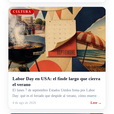
CULTURA
Labor Day en USA: el finde largo que cierra
el verano
El lunes 7 de septiembre Estados Unidos frena por Labor
Day: qué es el feriado que despide al verano, cómo mueve
rutas y aeropuertos y cómo te pega si viajás.
4 de ago de 2026
Leer →