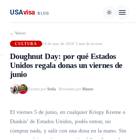
USA
visa
BLOG
← Volver
24 de may de 2026
·
3 min de lectura
CULTURA
Doughnut Day: por qué Estados
Unidos regala donas un viernes de
junio
Escrito por
Sofía
·
Revisado por
Mauro
El viernes 5 de junio, en cualquier Krispy Kreme o
Dunkin’ de Estados Unidos, podés entrar, no
comprar nada, y salir con una dona en la mano. Sin