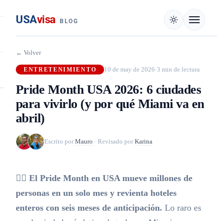
USA
visa
BLOG
← Volver
10 de may de 2026
·
3 min de lectura
ENTRETENIMIENTO
Pride Month USA 2026: 6 ciudades
para vivirlo (y por qué Miami va en
abril)
Escrito por
Mauro
·
Revisado por
Karina
🏳️‍🌈
El Pride Month en USA mueve millones de
personas en un solo mes y revienta hoteles
enteros con seis meses de anticipación.
Lo raro es