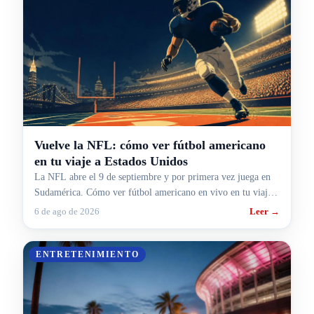
Vuelve la NFL: cómo ver fútbol americano
en tu viaje a Estados Unidos
La NFL abre el 9 de septiembre y por primera vez juega en
Sudamérica. Cómo ver fútbol americano en vivo en tu viaje a
Estados Unidos.
6 de ago de 2026
Leer →
ENTRETENIMIENTO