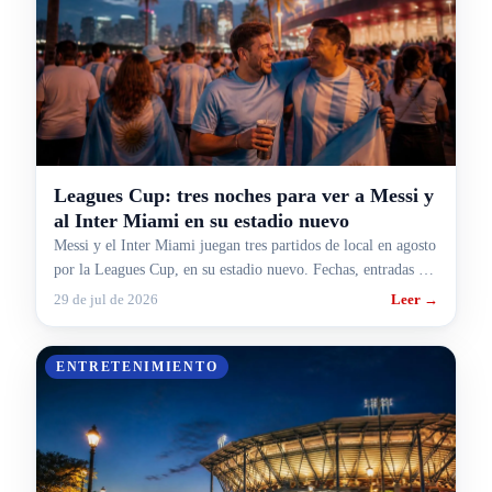
Leagues Cup: tres noches para ver a Messi y
al Inter Miami en su estadio nuevo
Messi y el Inter Miami juegan tres partidos de local en agosto
por la Leagues Cup, en su estadio nuevo. Fechas, entradas y
cómo armar el viaje desde Argentina.
29 de jul de 2026
Leer →
ENTRETENIMIENTO