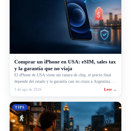
Comprar un iPhone en USA: eSIM, sales tax
y la garantía que no viaja
El iPhone de USA viene sin ranura de chip, el precio final
depende del estado y la garantía casi no cruza a Argentina.
Lo que conviene saber antes de pagar.
5 de ago de 2026
Leer →
TIPS