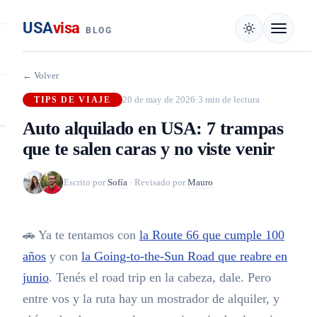
USA
visa
BLOG
← Volver
20 de may de 2026
·
3 min de lectura
TIPS DE VIAJE
Auto alquilado en USA: 7 trampas
que te salen caras y no viste venir
Escrito por
Sofía
·
Revisado por
Mauro
🚗 Ya te tentamos con
la Route 66 que cumple 100
años
y con
la Going-to-the-Sun Road que reabre en
junio
. Tenés el road trip en la cabeza, dale. Pero
entre vos y la ruta hay un mostrador de alquiler, y