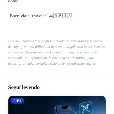
doble.
¡Buen viaje, traveler! 🚗🇦🇷🇺🇸
USAvisa Travel es una empresa privada de consultoría y servicios
de viaje, y no está afiliada ni representa al gobierno de los Estados
Unidos, al Departamento de Estado ni a ninguna embajada o
consulado. La información de este blog es orientativa; para
requisitos oficiales consultá siempre fuentes gubernamentales.
Seguí leyendo
TIPS