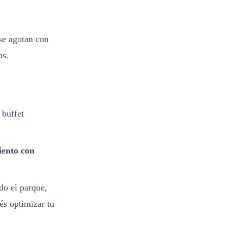
 se agotan con
as.
buffet
iento con
do el parque,
és optimizar tu