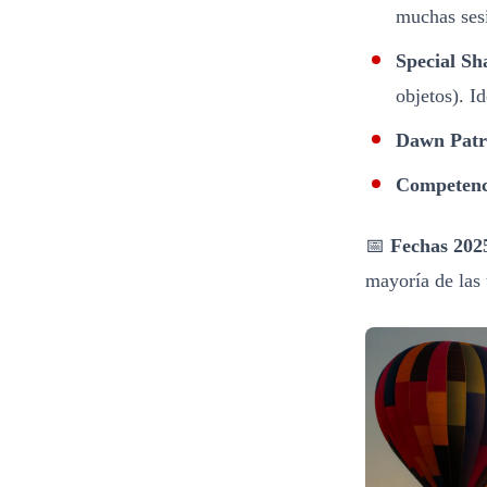
muchas sesi
Special S
objetos). Id
Dawn Patr
Competenc
📅
Fechas 202
mayoría de las 