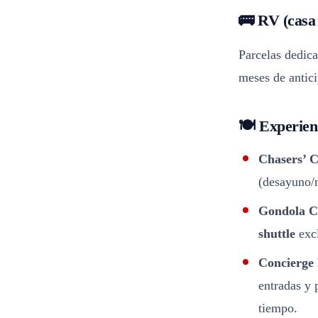
🚌 RV (casa
Parcelas dedica
meses de anticip
🍽️ Experien
Chasers’ 
(desayuno/
Gondola C
shuttle
excl
Concierge
entradas y 
tiempo.