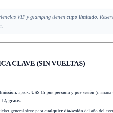
riencias VIP y glamping tienen
cupo limitado
. Reser
n.
CA CLAVE (SIN VUELTAS)
dmission
: aprox.
US$ 15 por persona y por sesión
(mañana o
e 12,
gratis
.
icket general sirve para
cualquier día/sesión
del año del even