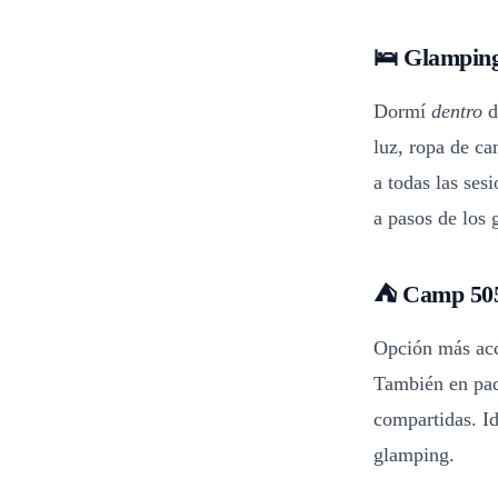
🛌 Glamping
Dormí
dentro
d
luz, ropa de c
a todas las ses
a pasos de los 
⛺ Camp 505
Opción más acce
También en paq
compartidas. Id
glamping.