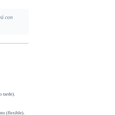
vá con
 tarde).
to (flexible).