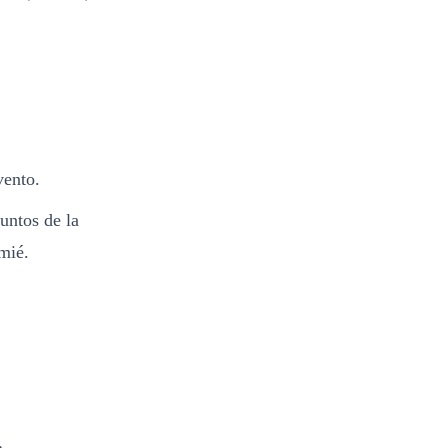
vento.
untos de la
mié.