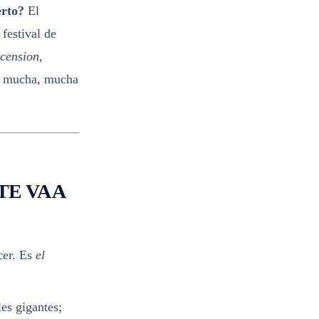
erto?
El
festival de
cension
,
 y mucha, mucha
TE VA A
cer. Es
el
les gigantes;