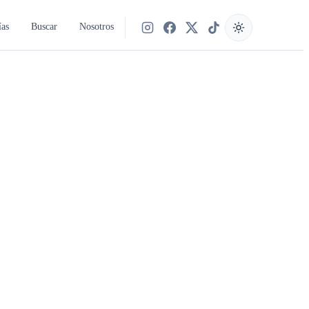
ías
Buscar
Nosotros
Síguenos en Instagram
Síguenos en Facebook
Síguenos en X
Síguenos en TikTok