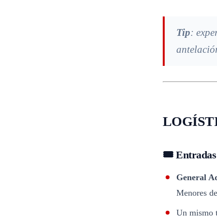
Tip
: expe
antelació
LOGÍSTI
🎟️ Entradas
General A
Menores d
Un mismo t