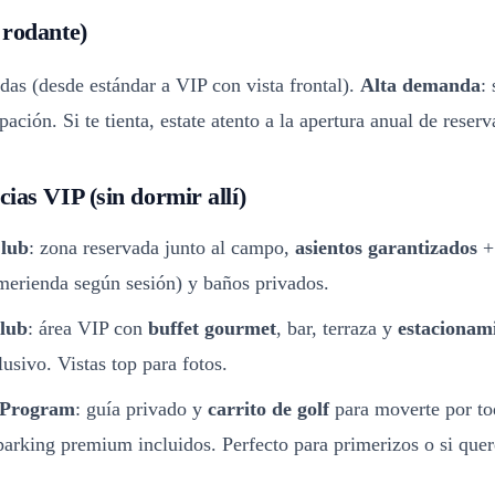
 rodante)
das (desde estándar a VIP con vista frontal).
Alta demanda
:
ación. Si te tienta, estate atento a la apertura anual de reserv
cias VIP (sin dormir allí)
Club
: zona reservada junto al campo,
asientos garantizados
+ 
merienda según sesión) y baños privados.
lub
: área VIP con
buffet gourmet
, bar, terraza y
estacionam
usivo. Vistas top para fotos.
 Program
: guía privado y
carrito de golf
para moverte por to
parking premium incluidos. Perfecto para primerizos o si quer