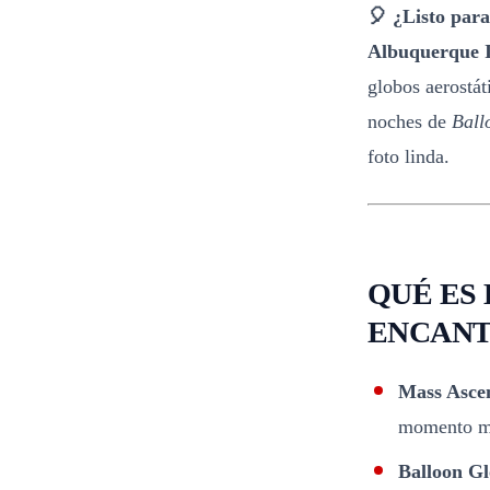
🎈 ¿Listo para
Albuquerque I
globos aerostá
noches de
Ball
foto linda.
QUÉ ES 
ENCANT
Mass Asce
momento más
Balloon G