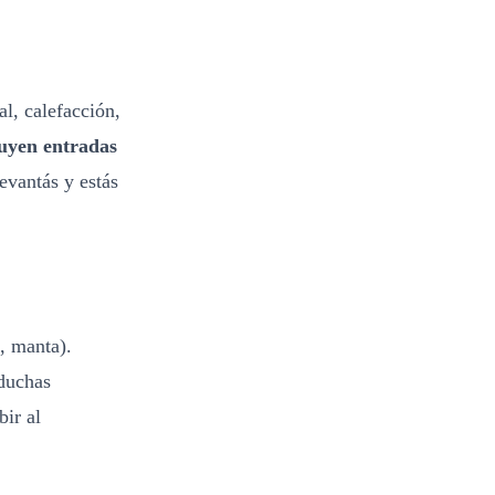
l, calefacción,
luyen entradas
levantás y estás
a, manta).
 duchas
bir al