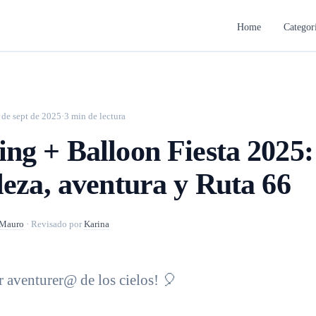
Home
Categor
 de sept de 2025
·
3 min de lectura
ng + Balloon Fiesta 2025:
leza, aventura y Ruta 66
Mauro
·
Revisado por
Karina
r aventurer@ de los cielos! 🎈