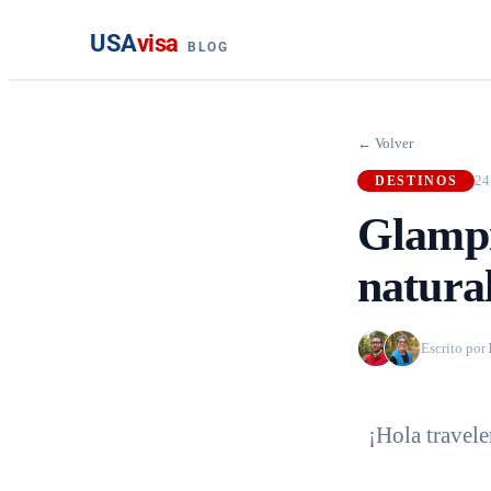
USA
visa
BLOG
← Volver
24
DESTINOS
Glampi
natura
Escrito por
¡Hola travele