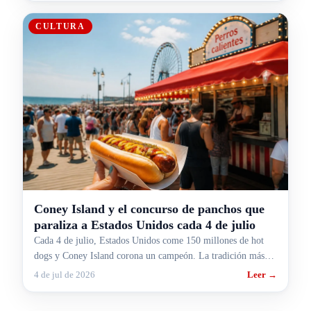
CULTURA
Coney Island y el concurso de panchos que
paraliza a Estados Unidos cada 4 de julio
Cada 4 de julio, Estados Unidos come 150 millones de hot
dogs y Coney Island corona un campeón. La tradición más
rara y más gringa, contada para argentinos.
4 de jul de 2026
Leer →