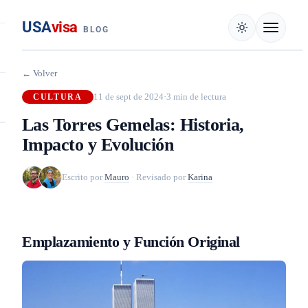
USA
visa
BLOG
← Volver
11 de sept de 2024
·
3 min de lectura
CULTURA
Las Torres Gemelas: Historia,
Impacto y Evolución
Escrito por
Mauro
·
Revisado por
Karina
Emplazamiento y Función Original