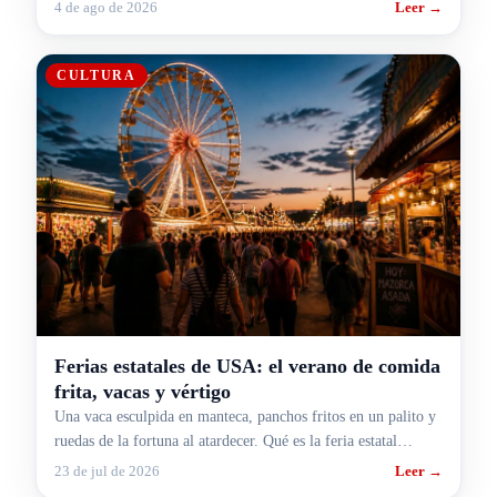
rutas y aeropuertos y cómo te pega si viajás.
4 de ago de 2026
Leer →
CULTURA
Ferias estatales de USA: el verano de comida
frita, vacas y vértigo
Una vaca esculpida en manteca, panchos fritos en un palito y
ruedas de la fortuna al atardecer. Qué es la feria estatal
americana y por qué agosto es su mes.
23 de jul de 2026
Leer →