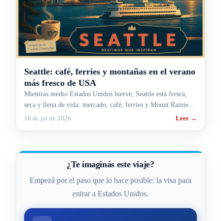
Seattle: café, ferries y montañas en el verano
más fresco de USA
Mientras medio Estados Unidos hierve, Seattle está fresca,
seca y llena de vida: mercado, café, ferries y Mount Rainier.
La guía para ir en julio o agosto.
16 de jul de 2026
Leer →
¿Te imaginás este viaje?
Empezá por el paso que lo hace posible: la visa para
entrar a Estados Unidos.