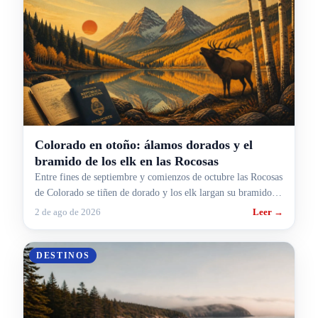
Colorado en otoño: álamos dorados y el
bramido de los elk en las Rocosas
Entre fines de septiembre y comienzos de octubre las Rocosas
de Colorado se tiñen de dorado y los elk largan su bramido.
Cuándo ir, dónde y cómo armarlo.
2 de ago de 2026
Leer →
DESTINOS