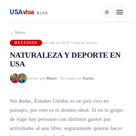
USA
visa
BLOG
← Volver
4 de abr de 2024
·
3 min de lectura
DESTINOS
NATURALEZA Y DEPORTE EN
USA
Escrito por
Mauro
·
Revisado por
Karina
Sin dudas, Estados Unidos es un país rico en
paisajes, por esto es el destino ideal. Si en tu grupo
de viaje hay personas con distintos gustos por
actividades al aire libre, seguramente quieras hacer