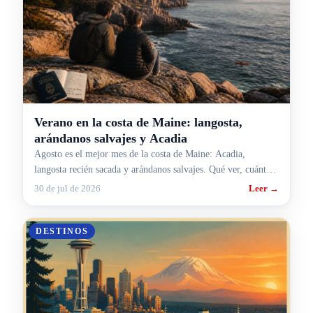
Verano en la costa de Maine: langosta,
arándanos salvajes y Acadia
Agosto es el mejor mes de la costa de Maine: Acadia,
langosta recién sacada y arándanos salvajes. Qué ver, cuánto
sale la entrada y cómo armar la ruta.
30 de jul de 2026
Leer →
DESTINOS