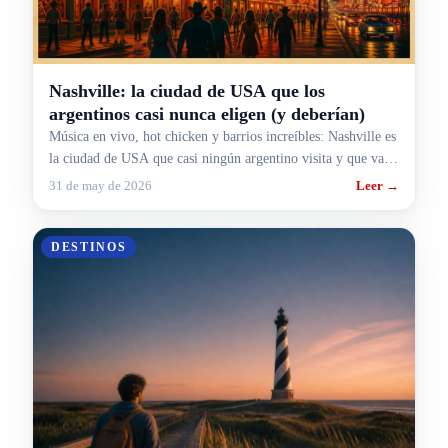
Nashville: la ciudad de USA que los
argentinos casi nunca eligen (y deberían)
Música en vivo, hot chicken y barrios increíbles: Nashville es
la ciudad de USA que casi ningún argentino visita y que vale
la pena conocer.
31 de may de 2026
Leer →
DESTINOS