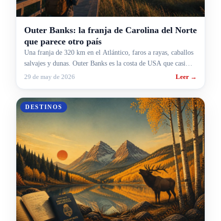
Outer Banks: la franja de Carolina del Norte
que parece otro país
Una franja de 320 km en el Atlántico, faros a rayas, caballos
salvajes y dunas. Outer Banks es la costa de USA que casi
ningún argentino pisa, y la entra tu B1/B2.
29 de may de 2026
Leer →
DESTINOS