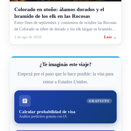
Colorado en otoño: álamos dorados y el
bramido de los elk en las Rocosas
Entre fines de septiembre y comienzos de octubre las Rocosas
de Colorado se tiñen de dorado y los elk largan su bramido.
Cuándo ir, dónde y cómo armarlo.
2 de ago de 2026
Leer →
¿Te imaginás este viaje?
Empezá por el paso que lo hace posible: la visa para
entrar a Estados Unidos.
GRATUITO
Calcular probabilidad de visa
Análisis predictivo gratuito con IA