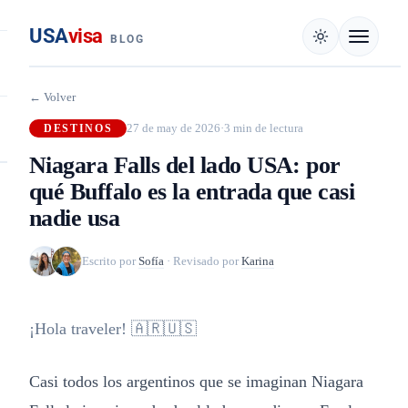
USA
visa
BLOG
← Volver
27 de may de 2026
·
3 min de lectura
DESTINOS
Niagara Falls del lado USA: por
qué Buffalo es la entrada que casi
nadie usa
Escrito por
Sofía
·
Revisado por
Karina
¡Hola traveler! 🇦🇷🇺🇸
Casi todos los argentinos que se imaginan Niagara